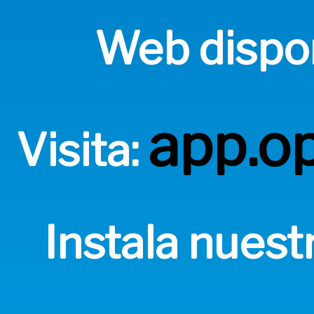
Web dispon
app.o
Visita:
Instala nuest