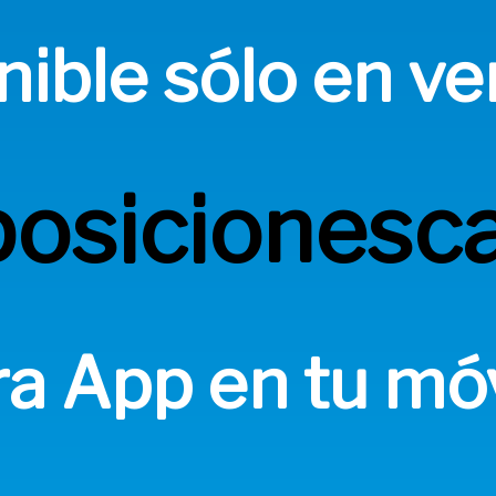
ible sólo en ver
posicionesc
ra App en tu mó